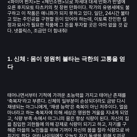
<파이어 펀치>는 <체인소맨>으로 차세대 대세 만화가 반열에
오른 후지모토 타츠키의 첫 장편 만화이다. 작가의 유명세에도 불
구하고 이 작품은 애니화가 되지 못하고 있다. 일단, 24시간 불타
고 있는 주인공을 구현할 돈이 있어야 하는데, 이토록 잔인한 설
정과 묘사가 필요한 작품에 그 돈을 투자할 곳은 아마 없을 것 같
다. 넷플릭스, 조금만 더 힘내줘!
1. 신체 : 몸이 영원히 불타는 극한의 고통을 얻
다
태어나면서부터 기적에 가까운 초능력을 가지고 태어난 존재를
‘축복자’라고 부른다. 신체의 일부분이 손상되더라도 금방 다시
재생되는 아그니에게, ‘재생 능력’은 축복이 아닌 저주이다. 얼음
마녀라고 하는 축복자에 의해 세상은 영원한 겨울을 지내게 되었
고, 식량 부족 속에서 아그니의 몸은 항상 식량이 된다. 자신의 집
을 침입한 괴한들에 의해 강제로 식량이 되기고 하고, 자기를 구
해준 마을의 노인들을 위해 기꺼이 자신의 몸을 잘라 식량으로 바
치기도 한다. 어린 나이임에도 오늘도 자기 동생을 위해 도끼로